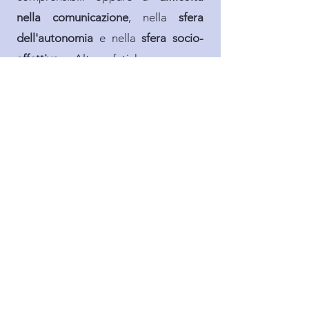
nella comunicazione
, nella
sfera
dell'autonomia
e nella
sfera socio-
affettiva
. Altre fatiche possono
riguardare l'
apprendimento
scolastico
e la gestione o la
remissione dei comportamenti
definiti problematici.
In tutti questi casi può essere utile
potenziare le proprie capacità
genitoriali
acquisendo specifiche
strategie educative
che migliorino la
qualità della vita
dell'intero nucleo
famigliare.
Inoltre, essere genitori di figli con